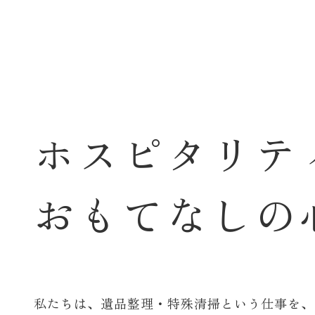
ホ
ス
ピ
タ
リ
テ
お
も
て
な
し
の
私たちは、遺品整理・特殊清掃という仕事を、