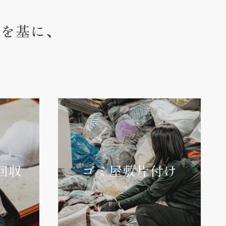
ウを基に、
回収
ゴミ屋敷片付け