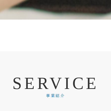
S
E
R
V
I
C
E
事業紹介