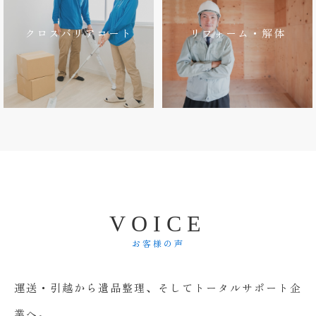
クロスバリアコート
リフォーム・解体
V
O
I
C
E
お客様の声
運送・引越から遺品整理、そしてトータルサポート企
業へ。