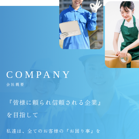
C
O
M
P
A
N
Y
会社概要
『皆様に頼られ信頼される企業』
を目指して
私達は、全てのお客様の『お困り事』を