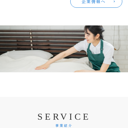
企業情報へ
S
E
R
V
I
C
E
事業紹介