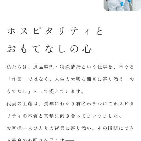
ホ
ス
ピ
タ
リ
テ
ィ
と
お
も
て
な
し
の
心
私たちは、遺品整理・特殊清掃という仕事を、単なる
「作業」ではなく、人生の大切な節目に寄り添う「お
もてなし」として捉えています。
代表の工藤は、長年にわたり有名ホテルにてホスピタ
リティの本質と真摯に向き合ってまいりました。
お客様一人ひとりの背景に寄り添い、その瞬間にでき
る最良の心配りを尽くす――。