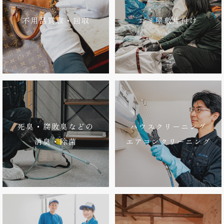
不用品買取・回収
ゴミ屋敷片付け
死臭・腐敗臭などの
ハウスクリーニング
消臭・除菌
エアコンクリーニング