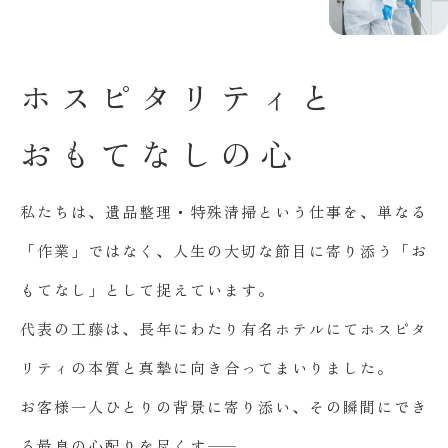
ホ
ス
ピ
タ
リ
テ
ィ
と
お
も
て
な
し
の
心
私たちは、遺品整理・特殊清掃という仕事を、単なる
「作業」ではなく、人生の大切な節目に寄り添う「お
もてなし」として捉えています。
代表の工藤は、長年にわたり有名ホテルにてホスピタ
リティの本質と真摯に向き合ってまいりました。
お客様一人ひとりの背景に寄り添い、その瞬間にでき
る最良の心配りを尽くす――。