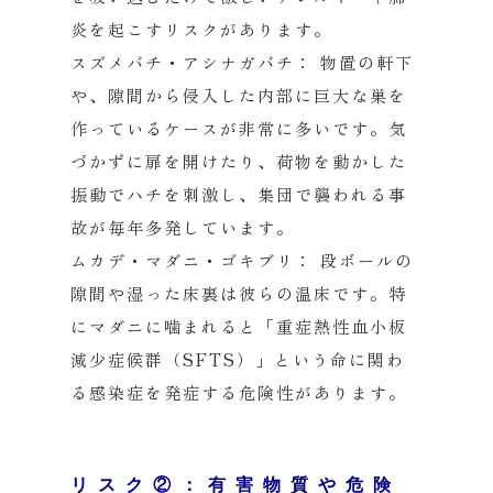
炎を起こすリスクがあります。
スズメバチ・アシナガバチ：
物置の軒下
や、隙間から侵入した内部に巨大な巣を
作っているケースが非常に多いです。気
づかずに扉を開けたり、荷物を動かした
振動でハチを刺激し、集団で襲われる事
故が毎年多発しています。
ムカデ・マダニ・ゴキブリ：
段ボールの
隙間や湿った床裏は彼らの温床です。特
にマダニに噛まれると「重症熱性血小板
減少症候群（SFTS）」という命に関わ
る感染症を発症する危険性があります。
リスク②：有害物質や危険