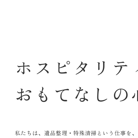
ホ
ス
ピ
タ
リ
テ
お
も
て
な
し
の
私たちは、遺品整理・特殊清掃という仕事を、