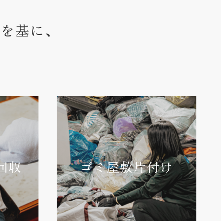
ウを基に、
回収
ゴミ屋敷片付け