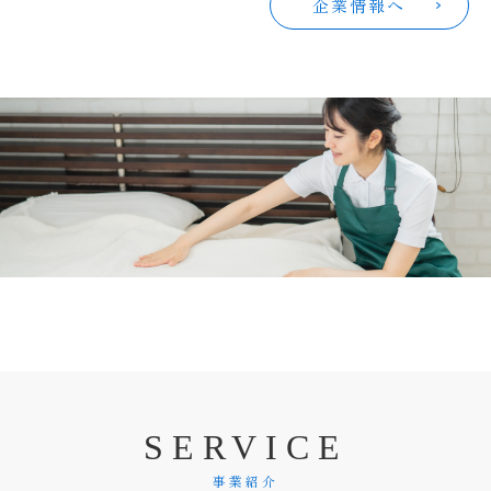
企業情報へ
S
E
R
V
I
C
E
事業紹介