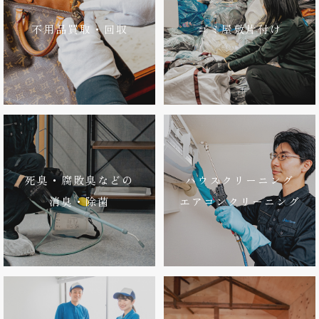
不用品買取・回収
ゴミ屋敷片付け
死臭・腐敗臭などの
ハウスクリーニング
消臭・除菌
エアコンクリーニング