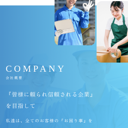
C
O
M
P
A
N
Y
会社概要
『皆様に頼られ信頼される企業』
を目指して
私達は、全てのお客様の『お困り事』を