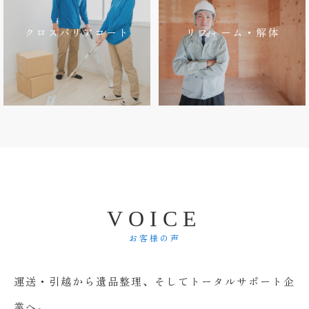
クロスバリアコート
リフォーム・解体
V
O
I
C
E
お客様の声
運送・引越から遺品整理、そしてトータルサポート企
業へ。