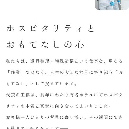
ホ
ス
ピ
タ
リ
テ
ィ
と
お
も
て
な
し
の
心
私たちは、遺品整理・特殊清掃という仕事を、単なる
「作業」ではなく、人生の大切な節目に寄り添う「お
もてなし」として捉えています。
代表の工藤は、長年にわたり有名ホテルにてホスピタ
リティの本質と真摯に向き合ってまいりました。
お客様一人ひとりの背景に寄り添い、その瞬間にでき
る最良の心配りを尽くす――。