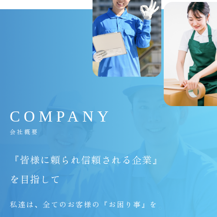
C
O
M
P
A
N
Y
会社概要
『皆様に頼られ信頼される企業』
を目指して
私達は、全てのお客様の『お困り事』を