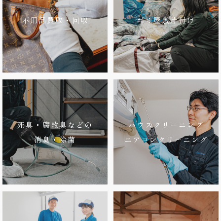
不用品買取・回収
ゴミ屋敷片付け
死臭・腐敗臭などの
ハウスクリーニング
消臭・除菌
エアコンクリーニング