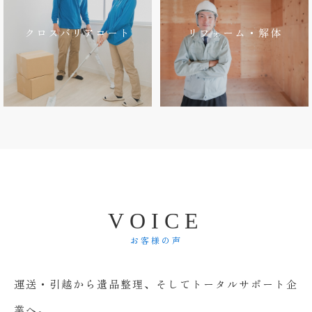
クロスバリアコート
リフォーム・解体
V
O
I
C
E
お客様の声
運送・引越から遺品整理、そしてトータルサポート企
業へ。