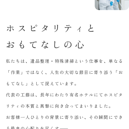
ホ
ス
ピ
タ
リ
テ
ィ
と
お
も
て
な
し
の
心
私たちは、遺品整理・特殊清掃という仕事を、単なる
「作業」ではなく、人生の大切な節目に寄り添う「お
もてなし」として捉えています。
代表の工藤は、長年にわたり有名ホテルにてホスピタ
リティの本質と真摯に向き合ってまいりました。
お客様一人ひとりの背景に寄り添い、その瞬間にでき
る最良の心配りを尽くす――。