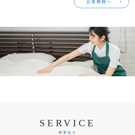
企業情報へ
S
E
R
V
I
C
E
事業紹介