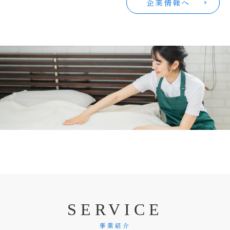
企業情報へ
S
E
R
V
I
C
E
事業紹介