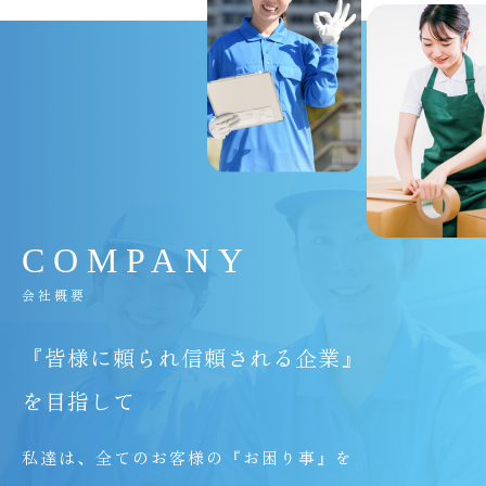
C
O
M
P
A
N
Y
会社概要
『皆様に頼られ信頼される企業』
を目指して
私達は、全てのお客様の『お困り事』を