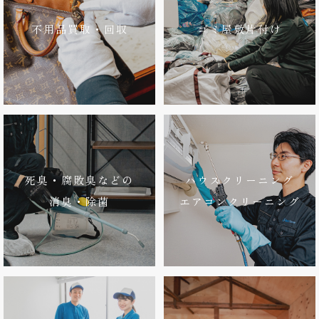
不用品買取・回収
ゴミ屋敷片付け
死臭・腐敗臭などの
ハウスクリーニング
消臭・除菌
エアコンクリーニング