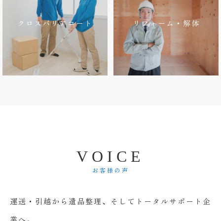
クロスバリアコート
リフォーム・解体
V
O
I
C
E
お客様の声
運送・引越から遺品整理、そしてトータルサポート企
業へ。