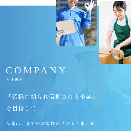
C
O
M
P
A
N
Y
会社概要
『皆様に頼られ信頼される企業』
を目指して
私達は、全てのお客様の『お困り事』を