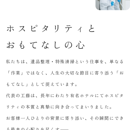
ホ
ス
ピ
タ
リ
テ
ィ
と
お
も
て
な
し
の
心
私たちは、遺品整理・特殊清掃という仕事を、単なる
「作業」ではなく、人生の大切な節目に寄り添う「お
もてなし」として捉えています。
代表の工藤は、長年にわたり有名ホテルにてホスピタ
リティの本質と真摯に向き合ってまいりました。
お客様一人ひとりの背景に寄り添い、その瞬間にでき
る最良の心配りを尽くす――。