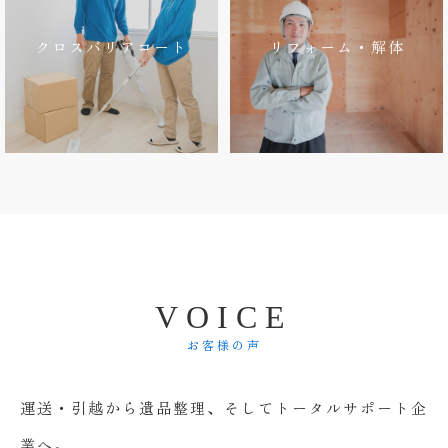
クロスバリアコート
リフォーム・解体
V
O
I
C
E
お客様の声
運送・引越から遺品整理、そしてトータルサポート企
業へ。