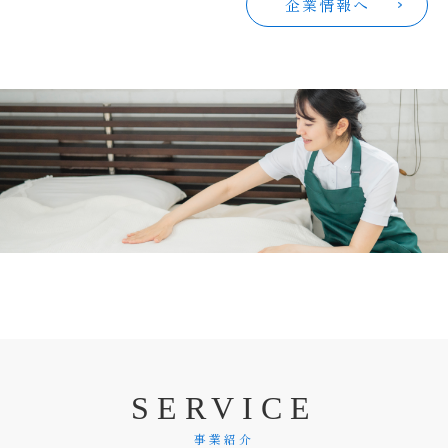
企業情報へ
S
E
R
V
I
C
E
事業紹介