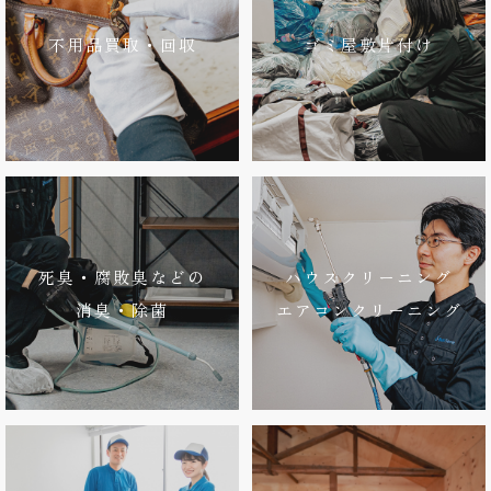
不用品買取・回収
ゴミ屋敷片付け
死臭・腐敗臭などの
ハウスクリーニング
消臭・除菌
エアコンクリーニング