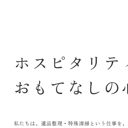
ホ
ス
ピ
タ
リ
テ
お
も
て
な
し
の
私たちは、遺品整理・特殊清掃という仕事を、