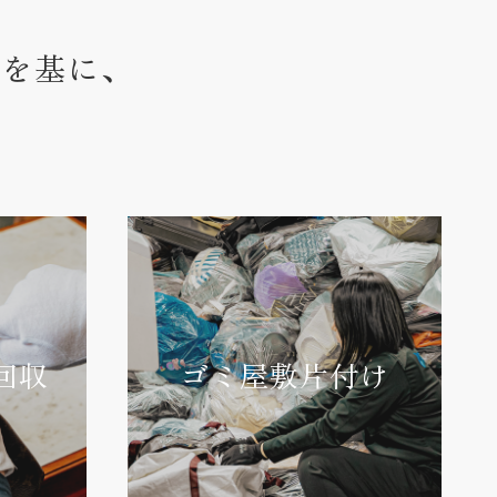
ウを基に、
回収
ゴミ屋敷片付け