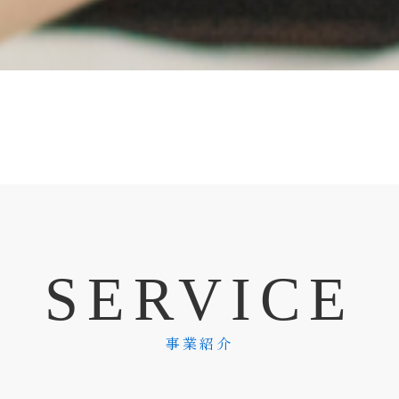
S
E
R
V
I
C
E
事業紹介