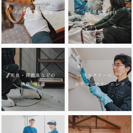
不用品買取・回収
ゴミ屋敷片付け
死臭・腐敗臭などの
ハウスクリーニング
消臭・除菌
エアコンクリーニング