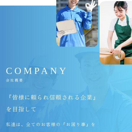
C
O
M
P
A
N
Y
会社概要
『皆様に頼られ信頼される企業』
を目指して
私達は、全てのお客様の『お困り事』を