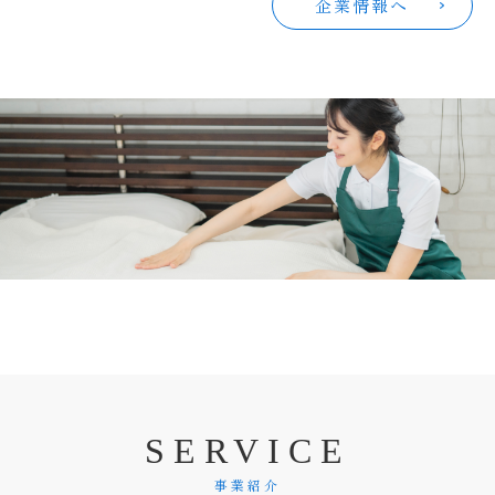
企業情報へ
S
E
R
V
I
C
E
事業紹介