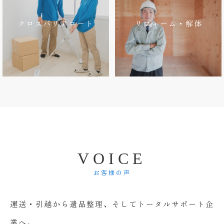
クロスバリアコート
リフォーム・解体
V
O
I
C
E
お客様の声
運送・引越から遺品整理、そしてトータルサポート企
業へ。