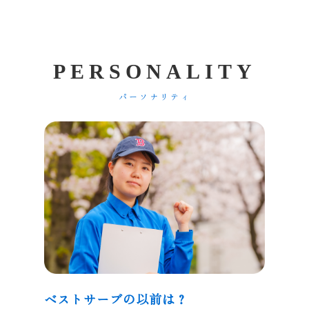
P
E
R
S
O
N
A
L
I
T
Y
パーソナリティ
ベストサーブの以前は？