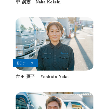
中 渓志 Naka Keishi
ECチーフ
吉田 憂子 Yoshida Yuko