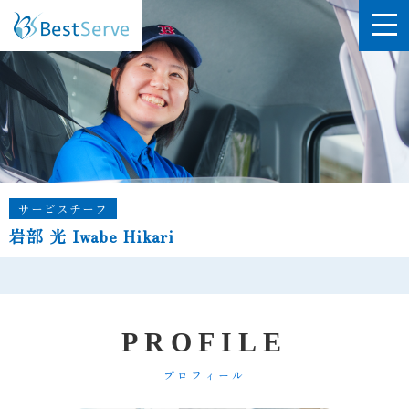
サービスチーフ
岩部 光 Iwabe Hikari
P
R
O
F
I
L
E
プロフィール