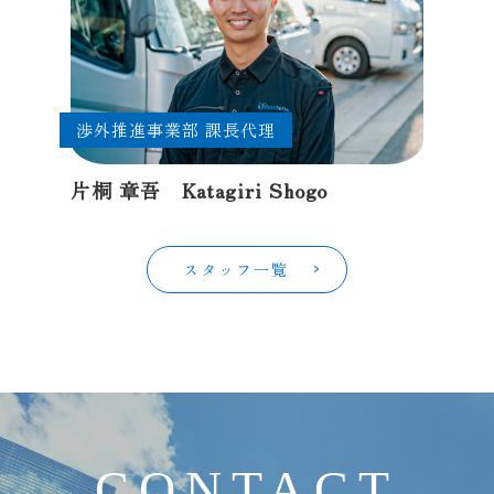
渉外推進事業部 課長代理
片桐 章吾 Katagiri Shogo
スタッフ一覧
C
O
N
T
A
C
T