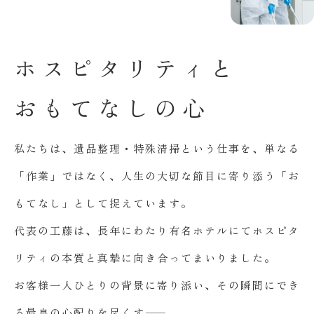
ホ
ス
ピ
タ
リ
テ
ィ
と
お
も
て
な
し
の
心
私たちは、遺品整理・特殊清掃という仕事を、単なる
「作業」ではなく、人生の大切な節目に寄り添う「お
もてなし」として捉えています。
代表の工藤は、長年にわたり有名ホテルにてホスピタ
リティの本質と真摯に向き合ってまいりました。
お客様一人ひとりの背景に寄り添い、その瞬間にでき
る最良の心配りを尽くす――。