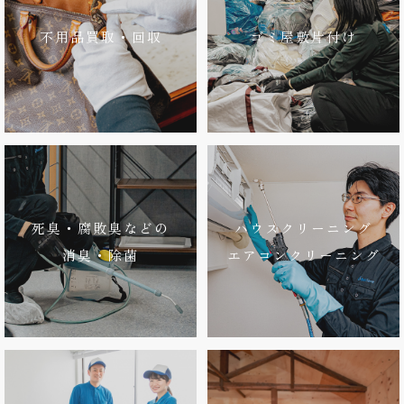
不用品買取・回収
ゴミ屋敷片付け
死臭・腐敗臭などの
ハウスクリーニング
消臭・除菌
エアコンクリーニング