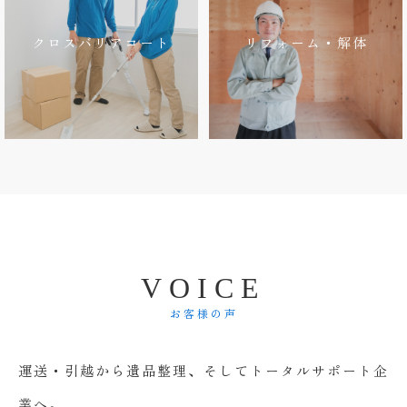
クロスバリアコート
リフォーム・解体
V
O
I
C
E
お客様の声
運送・引越から遺品整理、そしてトータルサポート企
業へ。