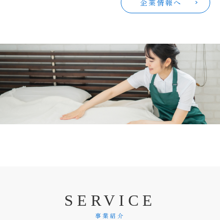
企業情報へ
S
E
R
V
I
C
E
事業紹介