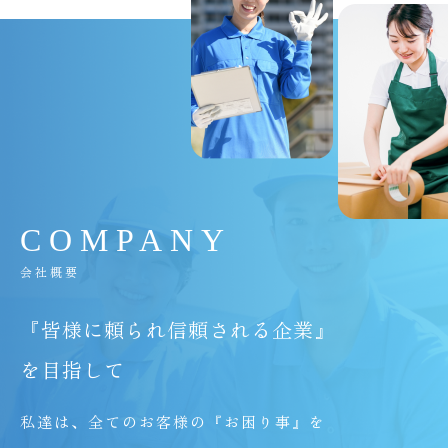
C
O
M
P
A
N
Y
会社概要
『皆様に頼られ信頼される企業』
を目指して
私達は、全てのお客様の『お困り事』を