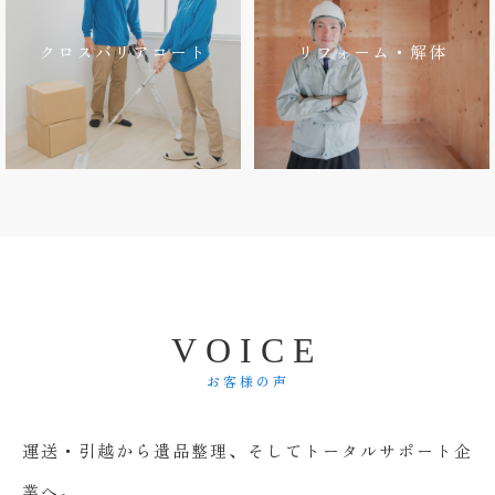
クロスバリアコート
リフォーム・解体
V
O
I
C
E
お客様の声
運送・引越から遺品整理、そしてトータルサポート企
業へ。