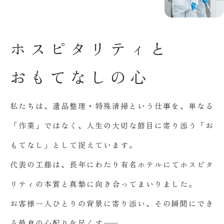
ホ
ス
ピ
タ
リ
テ
ィ
と
お
も
て
な
し
の
心
私たちは、遺品整理・特殊清掃という仕事を、単なる
「作業」ではなく、人生の大切な節目に寄り添う「お
もてなし」として捉えています。
代表の工藤は、長年にわたり有名ホテルにてホスピタ
リティの本質と真摯に向き合ってまいりました。
お客様一人ひとりの背景に寄り添い、その瞬間にでき
る最良の心配りを尽くす――。