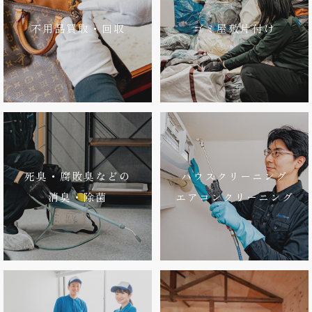
不用品買取・回収
ゴミ屋敷片付け
死臭・腐敗臭などの
ハウスクリーニング
消臭・除菌
エアコンクリーニング