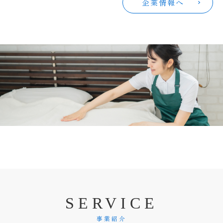
企業情報へ
S
E
R
V
I
C
E
事業紹介