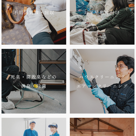
不用品買取・回収
ゴミ屋敷片付け
死臭・腐敗臭などの
ハウスクリーニング
消臭・除菌
エアコンクリーニング