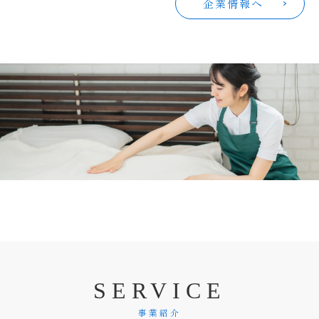
企業情報へ
S
E
R
V
I
C
E
事業紹介