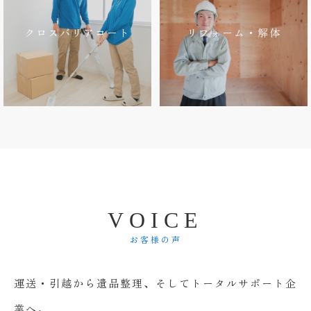
クロスバリアコート
リフォーム・解体
V
O
I
C
E
お客様の声
運送・引越から遺品整理、そしてトータルサポート企
業へ。