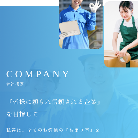
C
O
M
P
A
N
Y
会社概要
『皆様に頼られ信頼される企業』
を目指して
私達は、全てのお客様の『お困り事』を