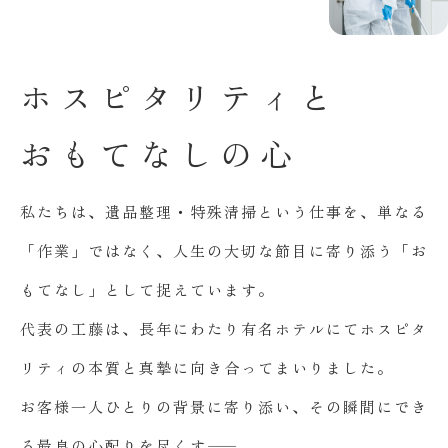
ホ
ス
ピ
タ
リ
テ
ィ
と
お
も
て
な
し
の
心
私たちは、遺品整理・特殊清掃という仕事を、単なる
「作業」ではなく、人生の大切な節目に寄り添う「お
もてなし」として捉えています。
代表の工藤は、長年にわたり有名ホテルにてホスピタ
リティの本質と真摯に向き合ってまいりました。
お客様一人ひとりの背景に寄り添い、その瞬間にでき
る最良の心配りを尽くす――。