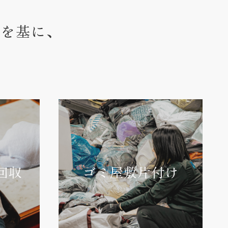
ウを基に、
回収
ゴミ屋敷片付け