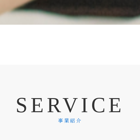
S
E
R
V
I
C
E
事業紹介