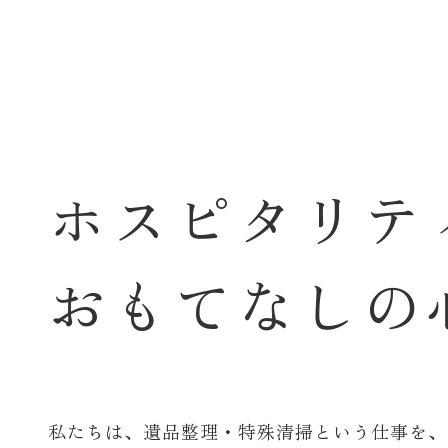
ホ
ス
ピ
タ
リ
テ
お
も
て
な
し
の
私たちは、遺品整理・特殊清掃という仕事を、