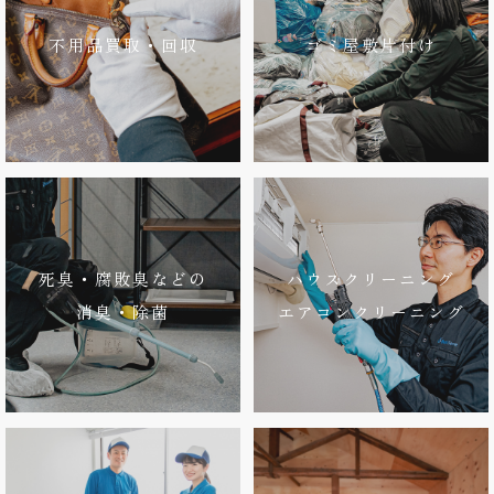
不用品買取・回収
ゴミ屋敷片付け
死臭・腐敗臭などの
ハウスクリーニング
消臭・除菌
エアコンクリーニング