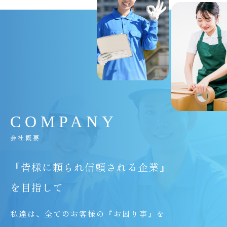
C
O
M
P
A
N
Y
会社概要
『皆様に頼られ信頼される企業』
を目指して
私達は、全てのお客様の『お困り事』を