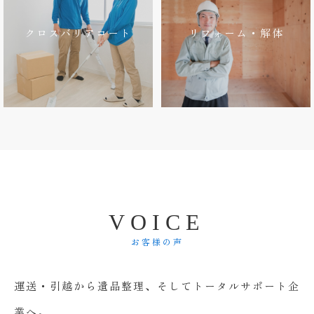
クロスバリアコート
リフォーム・解体
V
O
I
C
E
お客様の声
運送・引越から遺品整理、そしてトータルサポート企
業へ。