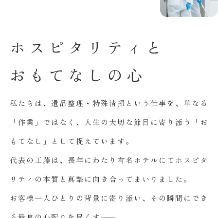
ホ
ス
ピ
タ
リ
テ
ィ
と
お
も
て
な
し
の
心
私たちは、遺品整理・特殊清掃という仕事を、単なる
「作業」ではなく、人生の大切な節目に寄り添う「お
もてなし」として捉えています。
代表の工藤は、長年にわたり有名ホテルにてホスピタ
リティの本質と真摯に向き合ってまいりました。
お客様一人ひとりの背景に寄り添い、その瞬間にでき
る最良の心配りを尽くす――。