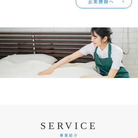
企業情報へ
S
E
R
V
I
C
E
事業紹介