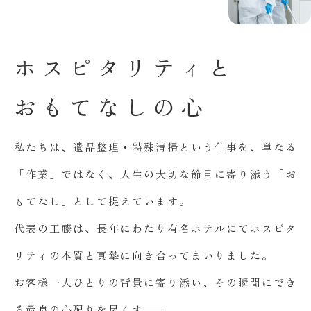
ホ
ス
ピ
タ
リ
テ
ィ
と
お
も
て
な
し
の
心
私たちは、遺品整理・特殊清掃という仕事を、単なる
「作業」ではなく、人生の大切な節目に寄り添う「お
もてなし」として捉えています。
代表の工藤は、長年にわたり有名ホテルにてホスピタ
リティの本質と真摯に向き合ってまいりました。
お客様一人ひとりの背景に寄り添い、その瞬間にでき
る最良の心配りを尽くす――。