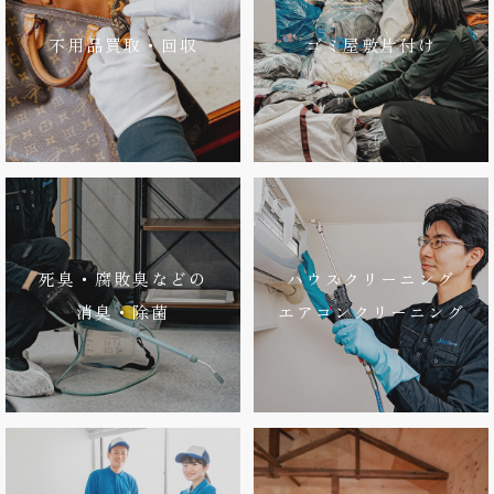
不用品買取・回収
ゴミ屋敷片付け
死臭・腐敗臭などの
ハウスクリーニング
消臭・除菌
エアコンクリーニング