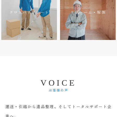
クロスバリアコート
リフォーム・解体
V
O
I
C
E
お客様の声
運送・引越から遺品整理、そしてトータルサポート企
業へ。