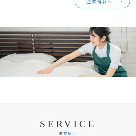
企業情報へ
S
E
R
V
I
C
E
事業紹介