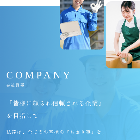
C
O
M
P
A
N
Y
会社概要
『皆様に頼られ信頼される企業』
を目指して
私達は、全てのお客様の『お困り事』を