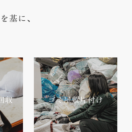
ウを基に、
回収
ゴミ屋敷片付け