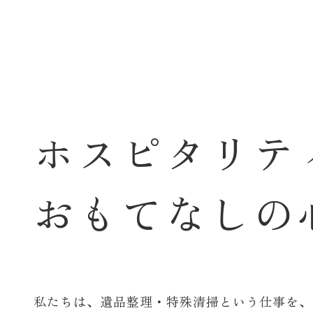
ホ
ス
ピ
タ
リ
テ
お
も
て
な
し
の
私たちは、遺品整理・特殊清掃という仕事を、