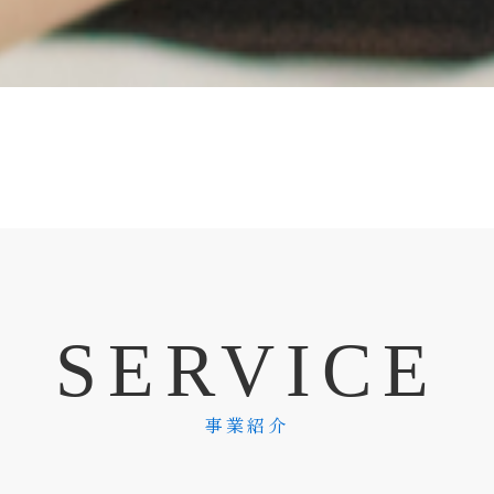
S
E
R
V
I
C
E
事業紹介