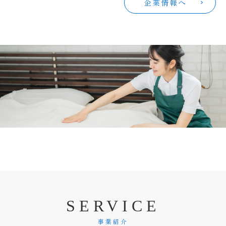
企業情報へ
S
E
R
V
I
C
E
事業紹介