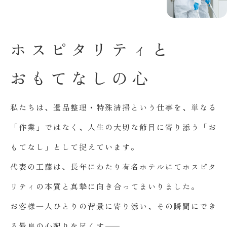
ホ
ス
ピ
タ
リ
テ
ィ
と
お
も
て
な
し
の
心
私たちは、遺品整理・特殊清掃という仕事を、単なる
「作業」ではなく、人生の大切な節目に寄り添う「お
もてなし」として捉えています。
代表の工藤は、長年にわたり有名ホテルにてホスピタ
リティの本質と真摯に向き合ってまいりました。
お客様一人ひとりの背景に寄り添い、その瞬間にでき
る最良の心配りを尽くす――。