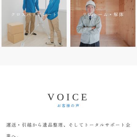
クロスバリアコート
リフォーム・解体
V
O
I
C
E
お客様の声
運送・引越から遺品整理、そしてトータルサポート企
業へ。