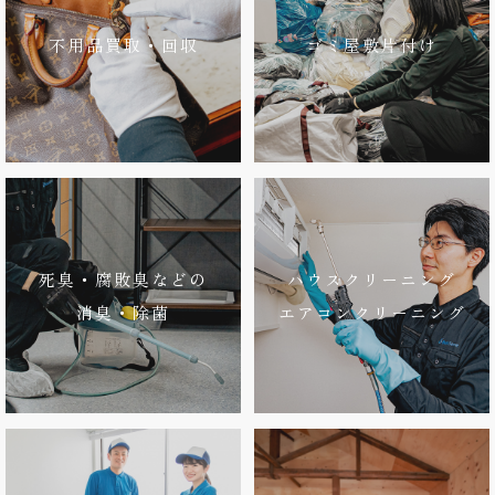
不用品買取・回収
ゴミ屋敷片付け
死臭・腐敗臭などの
ハウスクリーニング
消臭・除菌
エアコンクリーニング