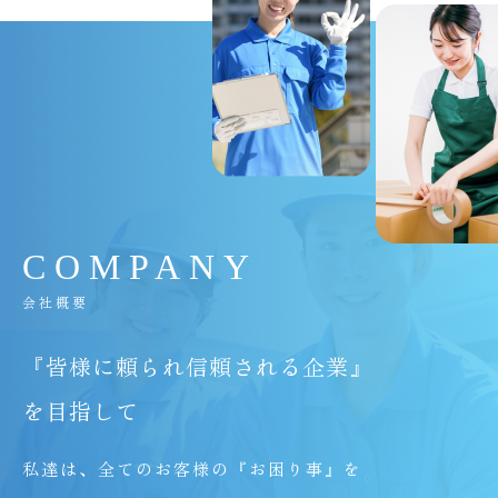
C
O
M
P
A
N
Y
会社概要
『皆様に頼られ信頼される企業』
を目指して
私達は、全てのお客様の『お困り事』を