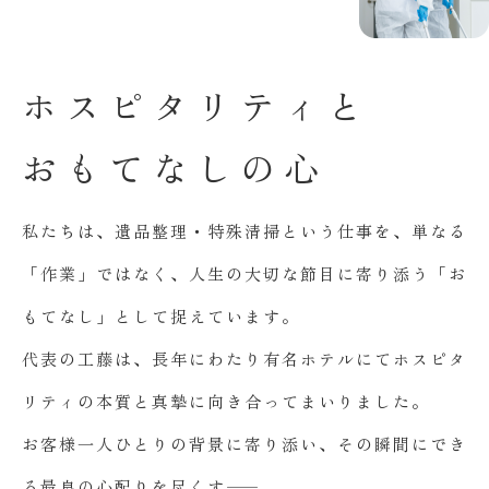
ホ
ス
ピ
タ
リ
テ
ィ
と
お
も
て
な
し
の
心
私たちは、遺品整理・特殊清掃という仕事を、単なる
「作業」ではなく、人生の大切な節目に寄り添う「お
もてなし」として捉えています。
代表の工藤は、長年にわたり有名ホテルにてホスピタ
リティの本質と真摯に向き合ってまいりました。
お客様一人ひとりの背景に寄り添い、その瞬間にでき
る最良の心配りを尽くす――。