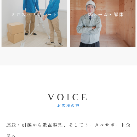
クロスバリアコート
リフォーム・解体
V
O
I
C
E
お客様の声
運送・引越から遺品整理、そしてトータルサポート企
業へ。