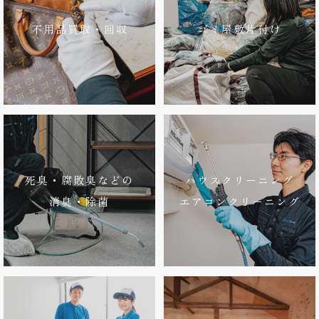
不用品買取・回収
ゴミ屋敷片付け
死臭・腐敗臭などの
ハウスクリーニング
消臭・除菌
エアコンクリーニング