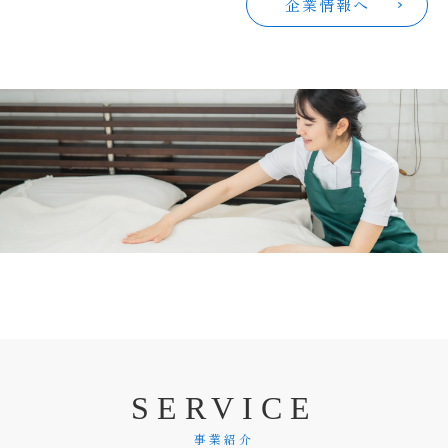
企業情報へ
S
E
R
V
I
C
E
事業紹介