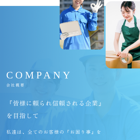
C
O
M
P
A
N
Y
会社概要
『皆様に頼られ信頼される企業』
を目指して
私達は、全てのお客様の『お困り事』を