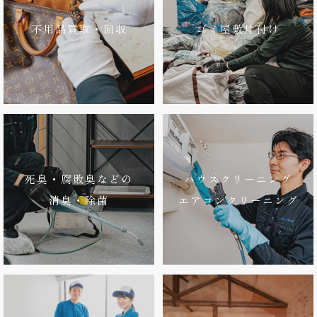
不用品買取・回収
ゴミ屋敷片付け
死臭・腐敗臭などの
ハウスクリーニング
消臭・除菌
エアコンクリーニング