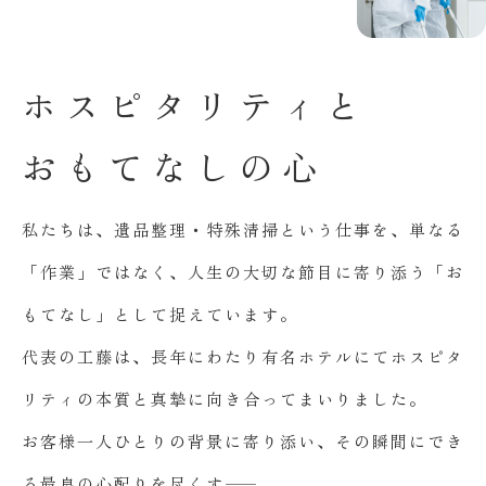
ホ
ス
ピ
タ
リ
テ
ィ
と
お
も
て
な
し
の
心
私たちは、遺品整理・特殊清掃という仕事を、単なる
「作業」ではなく、人生の大切な節目に寄り添う「お
もてなし」として捉えています。
代表の工藤は、長年にわたり有名ホテルにてホスピタ
リティの本質と真摯に向き合ってまいりました。
お客様一人ひとりの背景に寄り添い、その瞬間にでき
る最良の心配りを尽くす――。