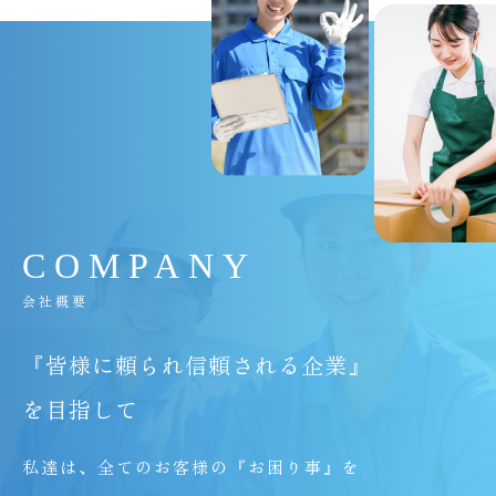
C
O
M
P
A
N
Y
会社概要
『皆様に頼られ信頼される企業』
を目指して
私達は、全てのお客様の『お困り事』を