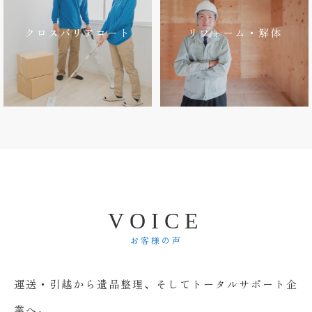
クロスバリアコート
リフォーム・解体
V
O
I
C
E
お客様の声
運送・引越から遺品整理、そしてトータルサポート企
業へ。