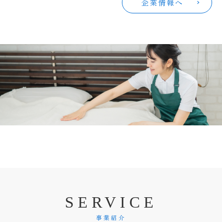
企業情報へ
S
E
R
V
I
C
E
事業紹介