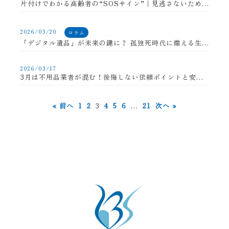
片付けでわかる高齢者の“SOSサイン”｜見逃さないためのチェックポイントと対処法
2026/03/20
コラム
「デジタル遺品」が未来の鍵に？ 孤独死時代に備える生活術
2026/03/17
3月は不用品業者が混む！後悔しない依頼ポイントと安心の進め方
« 前へ
1
2
3
4
5
6
…
21
次へ »