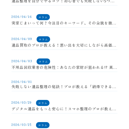
遺品整理を自分でやるコツ！初心者でも失敗しない5つのポイント
2026/04/16
コラム
実家じまいって何？今注目のキーワード、その全貌を徹底解説！
2026/04/09
コラム
遺品買取のプロが教える！思い出を大切にしながら高価買取する秘訣10選
2026/04/03
コラム
不用品回収業者の危険性：あなたの家財が狙われる!? 真実のトラブル事例集
2026/04/01
失敗しない遺品整理の秘訣！プロが教える「納得できる」見積もりの極意
2026/03/29
コラム
デジタル遺品をもっと安心に！スマホ整理のプロが教える対策法
2026/03/25
コラム